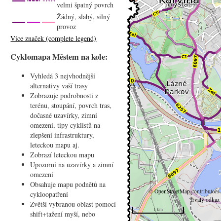
velmi špatný povrch
Žádný, slabý, silný
provoz
Více značek (complete legend)
Cyklomapa Městem na kole:
Vyhledá 3 nejvhodnější
alternativy vaší trasy
Zobrazuje podrobnosti z
terénu, stoupání, povrch tras,
dočasné uzavírky, zimní
omezení, tipy cyklistů na
zlepšení infrastruktury,
leteckou mapu aj.
Zobrazí leteckou mapu
Upozorní na uzavírky a zimní
omezení
Obsahuje mapu podnětů na
©
OpenStreetMap
contributors
cykloopatření
Trvalý odkaz
Zvětší vybranou oblast pomocí
1 km
shift+tažení myší, nebo